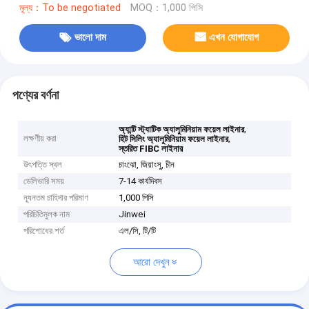
মূল্য：To be negotiated
MOQ：1,000 পিসি
ভালো দাম
এখন যোগাযোগ
পণ্যের বর্ণনা
,
অ্যান্টি স্ট্যাটিক অ্যালুমিনিয়াম ফয়েল লাইনার
লক্ষণীয় করা
,
হিট সিলিং অ্যালুমিনিয়াম ফয়েল লাইনার
স্তরিত FIBC লাইনার
উৎপত্তি স্থল
চাংঝো, জিয়াংসু, চীন
ডেলিভারি সময়
7-14 কার্যদিবস
ন্যূনতম চাহিদার পরিমাণ
1,000 পিসি
পরিচিতিমুলক নাম
Jinwei
পরিশোধের শর্ত
এল/সি, টি/টি
আরো দেখুন